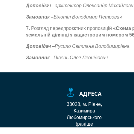
Доповідач
–а
рхітектор Олександр Михайлович
Замовник –
Білотіл Володимир Петрович
7. Розгляд передпроєктних пропозицій
«С
хема 
земельній ділянці з кадастровим номером 56
Доповідач
–Р
усило Світлана Володимирівна
Замовник –
П
івень Олег Леонідович
АДРЕСА
33028, м. Рівне,
Казимира
Любомирського
(раніше
Лермонтова), 6