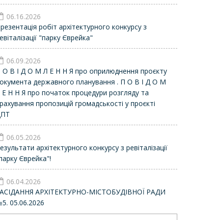
06.16.2026
резентація робіт архітектурного конкурсу з
евіталізації "парку Єврейка"
06.09.2026
 О В І Д О М Л Е Н Н Я про оприлюднення проєкту
окумента державного планування . П О В І Д О М
 Е Н Н Я про початок процедури розгляду та
рахування пропозицій громадськості у проєкті
ДПТ
06.05.2026
езультати архітектурного конкурсу з ревіталізації
парку Єврейка"!
06.04.2026
АСІДАННЯ АРХІТЕКТУРНО-МІСТОБУДІВНОЇ РАДИ
5. 05.06.2026