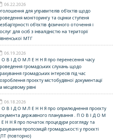
06.22.2026
Оголошення для управителів об’єктів щодо
роведення моніторингу та оцінки ступеня
езбар’єрності об’єктів фізичного оточення і
ослуг для осіб з інвалідністю на території
івненської МТГ
06.19.2026
 О В І Д О М Л Е Н Н Я про перенесення часу
роведення громадських слухань щодо
рахування громадських інтересів під час
озроблення проєкту містобудівної документації
а місцевому рівні
06.18.2026
 О В І Д О М Л Е Н Н Я про оприлюднення проєкту
окумента державного планування . П О В І Д О М
 Е Н Н Я про початок процедури розгляду та
рахування пропозицій громадськості у проєкті
ПТ (повторно)