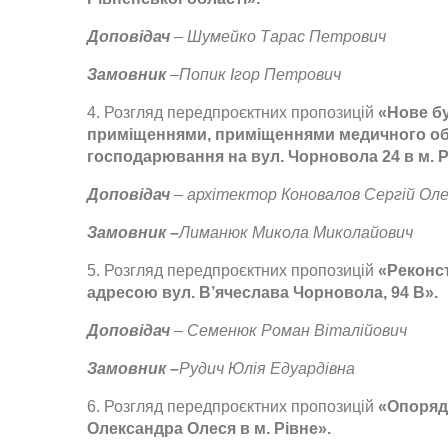
Доповідач
– Ш
умейко Тарас Петрович
Замовник
–Попик Ігор Петрович
4. Розгляд передпроєктних пропозицій
«Нове бу
приміщеннями, приміщеннями медичного об
господарювання на вул. Чорновола 24 в м. Р
Доповідач
– архітектор Коновалов Сергій Ол
Замовник –
Лиманюк Микола Миколайович
5. Розгляд передпроєктних пропозицій
«Р
еконс
адресою вул. В
’
ячеслава
Чорновола, 94 В
».
Доповідач
– С
еменюк Роман Віталійович
Замовник –
Р
удич Юлія Едуардівна
6. Розгляд передпроєктних пропозицій
«Опорядж
Олександра Олеся в м. Рівне».