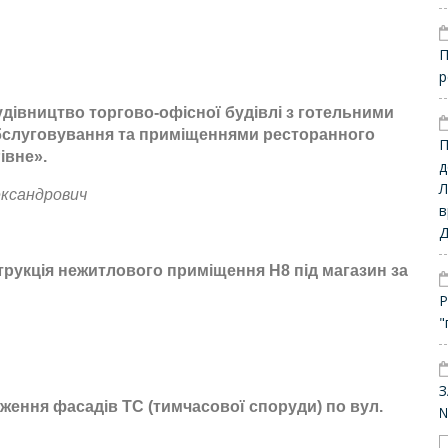
П
р
дівництво торгово-офісної будівлі з готельними
слуговування та приміщеннями ресторанного
П
івне».
д
Л
ександрович
в
трукція нежитлового приміщення Н8 під магазин за
Р
"
З
ення фасадів ТС (тимчасової споруди) по вул.
№