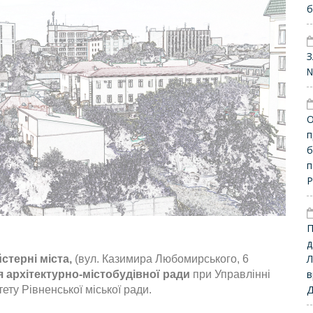
б
З
№
О
п
б
п
Р
П
д
Л
стерні міста,
(вул. Казимира Любомирського, 6
в
я
архітектурно-містобудівної ради
при Управлінні
Д
ету Рівненської міської ради.