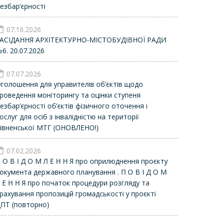
езбар’єрності
07.16.2026
АСІДАННЯ АРХІТЕКТУРНО-МІСТОБУДІВНОЇ РАДИ
6. 20.07.2026
07.07.2026
голошення для управителів об’єктів щодо
роведення моніторингу та оцінки ступеня
езбар’єрності об’єктів фізичного оточення і
ослуг для осіб з інвалідністю на території
івненської МТГ (ОНОВЛЕНО!)
07.02.2026
 О В І Д О М Л Е Н Н Я про оприлюднення проєкту
окумента державного планування . П О В І Д О М
 Е Н Н Я про початок процедури розгляду та
рахування пропозицій громадськості у проєкті
ПТ (повторно)