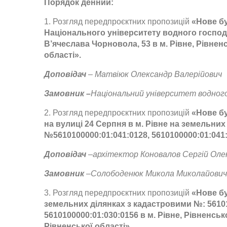
Порядок денний:
1. Розгляд передпроєктних пропозицій
«Нове б
Національного університету водного господ
В’ячеслава Чорновола, 53 в м. Рівне, Рівнен
області».
Доповідач
– М
атвіюк Олександр Валерійович
Замовник –
Н
аціональний університет водно
2. Розгляд передпроєктних пропозицій
«Н
ове б
на вулиці 24 Серпня в м. Рівне на земельни
№5610100000:01:041:0128, 5610100000:01:041:
Доповідач
–а
рхітектор Коновалов Сергій Оле
Замовник
–С
олободенюк Микола Миколайович
3. Розгляд передпроєктних пропозицій
«Н
ове б
земельних ділянках з кадастровими №: 56101
5610100000:01:030:0156 в м. Рівне, Рівненсь
Рівненської області
».