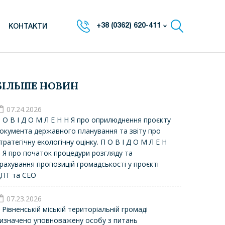
+38 (0362) 620-411
КОНТАКТИ
БІЛЬШЕ НОВИН
07.24.2026
 О В І Д О М Л Е Н Н Я про оприлюднення проєкту
окумента державного планування та звіту про
тратегічну екологічну оцінку. П О В І Д О М Л Е Н
 Я про початок процедури розгляду та
рахування пропозицій громадськості у проєкті
ПТ та СЕО
07.23.2026
 Рівненській міській територіальній громаді
изначено уповноважену особу з питань