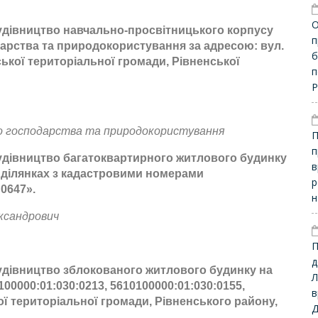
​
удівництво навчально-просвітницького корпусу
п
арства та природокористування за адресою: вул.
б
ської територіальної громади, Рівненської
п
Р
го господарства та природокористування
П
п
удівництво багатоквартирного житлового будинку
в
х ділянках з кадастровими номерами
р
0647».
н
ксандрович
П
д
удівництво зблокованого житлового будинку на
Л
00000:01:030:0213, 5610100000:01:030:0155,
в
кої територіальної громади, Рівненського району,
Д